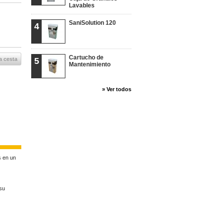
Lavables
SaniSolution 120
4
Cartucho de
a cesta
5
Mantenimiento
» Ver todos
s en un
 su