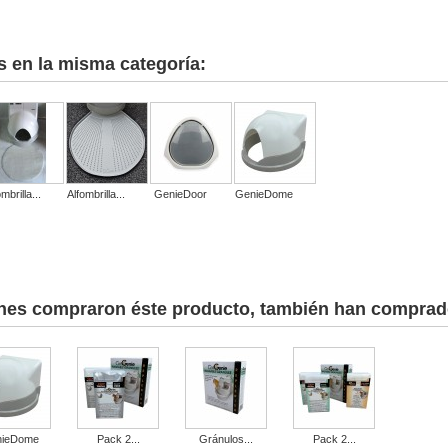
s en la misma categoría:
mbrilla...
Alfombrilla...
GenieDoor
GenieDome
nes compraron éste producto, también han comprad
nieDome
Pack 2...
Gránulos...
Pack 2...