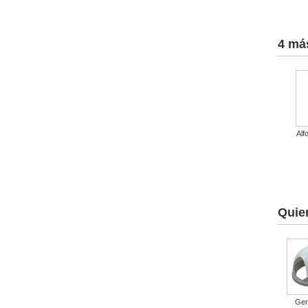
4 má
Alfo
Quie
Ge