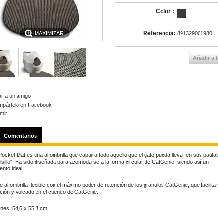
Color :
Referencia:
MAXIMIZAR
891329001980
Añadir a l
ar a un amigo
mpártelo en Facebook !
imir
Comentarios
ocket Mat es una alfombrilla que captura todo aquello que el gato pueda llevar en sus patita
lsillo". Ha sido diseñada para acomodarse a la forma circular de CatGenie, siendo así un
nto ideal.
 alfombrilla flexible con el máximo poder de retención de los gránulos CatGenie, que facilita
ción y volcado en el cuenco de CatGenie.
nes: 54,6 x 55,8 cm