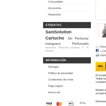
Consumibles
Accesorios
Repuestos
ETIQUETAS
SaniSolution
Cartucho
Sin Perfumar
manguera
Perfumado
Envi
repuestos
Gránulos Lavables
T
IA
¡ Co
Aseado
Impr
INFORMACIÓN
Más
Entregas
Política de privacidad
El GenieP
"doble bo
Condiciones de venta
compleme
Pago seguro
Modelo de
Acerca de
recupera
Dimensio