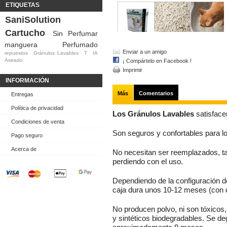
ETIQUETAS
SaniSolution
Cartucho
Sin Perfumar
manguera
Perfumado
Enviar a un amigo
repuestos
Gránulos Lavables
T
IA
Aseado
¡ Compártelo en Facebook !
Imprimir
INFORMACIÓN
Más
Comentarios
Entregas
Política de privacidad
Los Gránulos Lavables
satisfacen
Condiciones de venta
Son seguros y confortables para lo
Pago seguro
Acerca de
No necesitan ser reemplazados, ta
perdiendo con el uso.
Dependiendo de la configuración d
caja dura unos 10-12 meses (con 
No producen polvo, ni son tóxicos
y sintéticos biodegradables. Se d