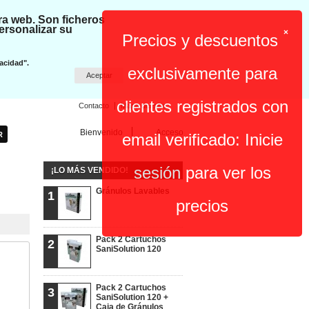
ra web. Son ficheros
ersonalizar su
×
Precios y descuentos
acidad".
exclusivamente para
Aceptar
clientes registrados con
Contacto
Mapa del sitio
Bienvenido
Acceso
email verificado: Inicie
sesión para ver los
¡LO MÁS VENDIDO!
Gránulos Lavables
1
precios
Pack 2 Cartuchos
2
SaniSolution 120
Pack 2 Cartuchos
3
SaniSolution 120 +
Caja de Gránulos