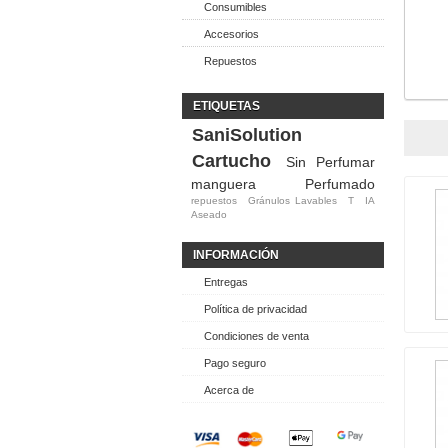
Consumibles
Accesorios
Repuestos
ETIQUETAS
SaniSolution
Cartucho
Sin Perfumar
manguera
Perfumado
repuestos
Gránulos Lavables
T
IA
Aseado
INFORMACIÓN
Entregas
Política de privacidad
Condiciones de venta
Pago seguro
Acerca de